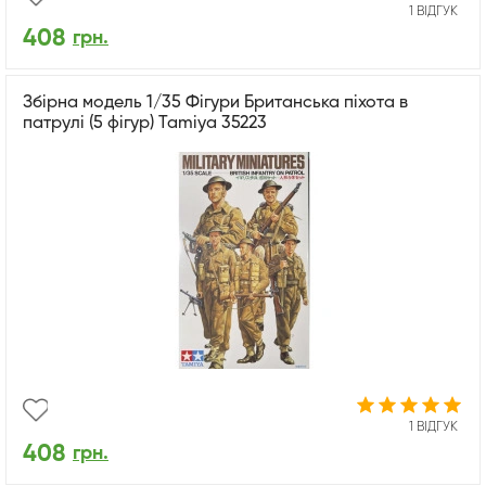
1 ВІДГУК
408
грн.
Збірна модель 1/35 Фігури Британська піхота в
патрулі (5 фігур) Tamiya 35223
1 ВІДГУК
408
грн.