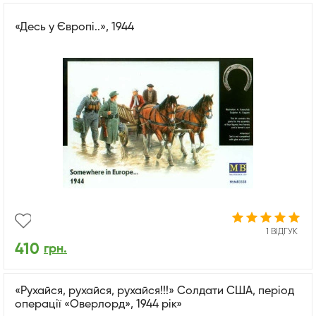
«Десь у Європі..», 1944
1 ВІДГУК
410
грн.
«Рухайся, рухайся, рухайся!!!» Солдати США, період
операції «Оверлорд», 1944 рік»