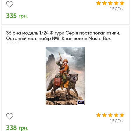
1 ВІДГУК
335
грн.
Збірна модель 1/24 Фігури Серія постапокаліптики.
Останній міст. набір №8. Клан вовків MasterBox
24086
1 ВІДГУК
338
грн.