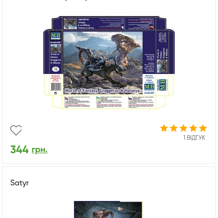
1 ВІДГУК
344
грн.
Satyr