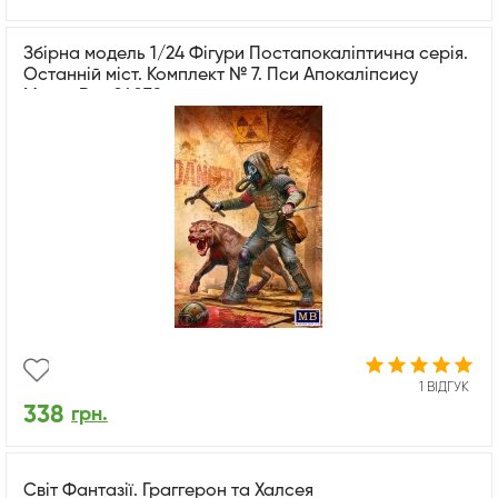
Збірна модель 1/24 Фігури Постапокаліптична серія.
Останній міст. Комплект № 7. Пси Апокаліпсису
MasterBox 24079
1 ВІДГУК
338
грн.
Світ Фантазії. Граггерон та Халсея