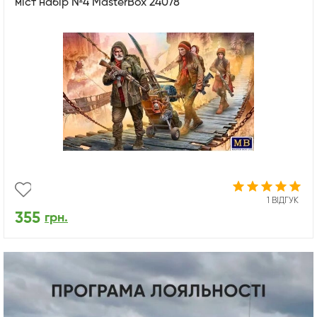
міст набір №4 MasterBox 24078
1 ВІДГУК
355
грн.