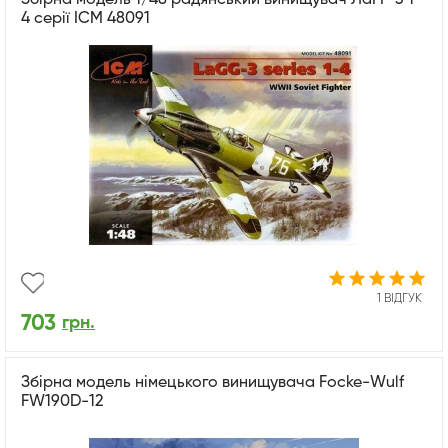
4 серії ICM 48091
1 ВІДГУК
703
грн.
Збірна модель німецького винищувача Focke-Wulf
FW190D-12