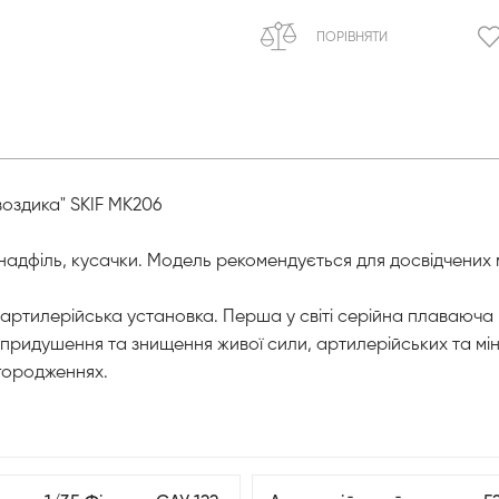
ПОРІВНЯТИ
воздика" SKIF MK206
надфіль, кусачки. Модель рекомендується для досвідчених м
 артилерійська установка. Перша у світі серійна плаваюча
 придушення та знищення живої сили, артилерійських та мін
агородженнях.