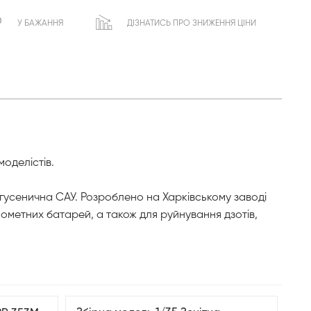
У БАЖАННЯ
ДІЗНАТИСЬ ПРО ЗНИЖЕННЯ ЦІНИ
оделістів.
 гусенична САУ. Розроблено на Харківському заводі
ометних батарей, а також для руйнування дзотів,