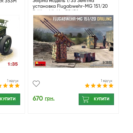
Збірна модель 1/35 Зенітна
2R 353М
установка Flugabwehr-MG 151/20
Drilling MiniArt 35438
1 відгук
1 відгук
670
грн.
КУПИТИ
КУПИТИ