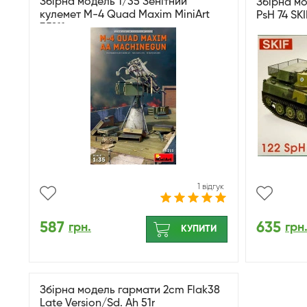
Збірна модель 1/35 Зенітний
Збірна мо
кулемет M-4 Quad Maxim MiniArt
PsH 74 SK
35211
1 відгук
587
635
грн.
грн
КУПИТИ
Збірна модель гармати 2cm Flak38
Late Version/Sd. Ah 51r