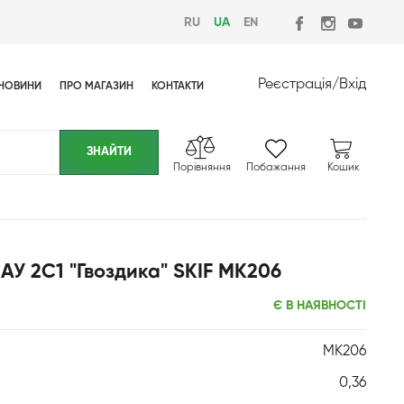
RU
UA
EN
Реєстрація
/
Вхід
НОВИНИ
ПРО МАГАЗИН
КОНТАКТИ
Порівняння
Побажання
Кошик
АУ 2С1 "Гвоздика" SKIF MK206
Є В НАЯВНОСТІ
MK206
0,36