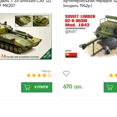
дель 1/35 Фінська САУ 122
Артилерійський передок 5
IF MK207
(модель 1942р.)
1 відгук
670
.
грн.
КУПИТИ