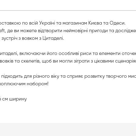
доставкою по всій Україні та магазинам Києва та Одеси.
t, де ви можете відтворити неймовірні пригоди та дослідже
 зустріч з вовком з Цитаделі.
Цитаделі, включаючи його особливі риси та елементи оточен
, вовків та скелетів, щоб ви могли зіграти з цікавими сценарі
 підходить для різного віку та сприяє розвитку творчого м
захоплюючим набором!
16 см ширину