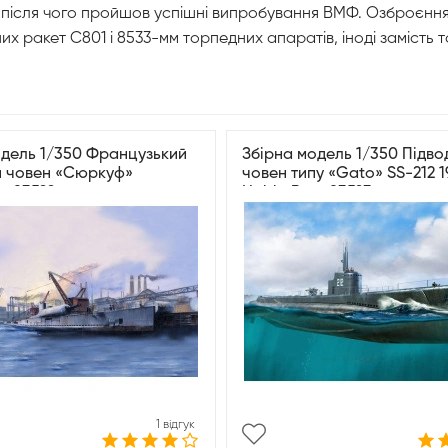
і, після чого пройшов успішні випробування ВМФ. Озброєнн
 ракет С801 і 8533-мм торпедних апаратів, іноді замість т
одель 1/350 Французький
Збірна модель 1/350 Підво
й човен «Сюркуф»
човен типу «Gato» SS-212 1
s 83522
HobbyBoss 83523
1 відгук