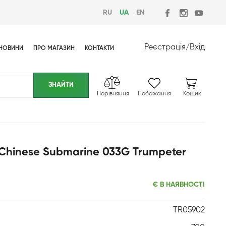
RU
UA
EN
Реєстрація
/
Вхід
НОВИНИ
ПРО МАГАЗИН
КОНТАКТИ
Порівняння
Побажання
Кошик
 Chinese Submarine 033G Trumpeter
Є В НАЯВНОСТІ
TR05902