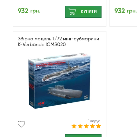
932
932
грн.
грн.
КУПИТИ
Збірна модель 1/72 міні-субмарини
K-Verbände ICMS020
1 відгук