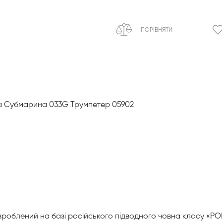
ПОРІВНЯТИ
ка Субмарина 033G Трумпетер 05902
роблений на базі російського підводного човна класу «РОМ