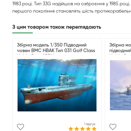
1983 році. Тип 33G надійшов на озброєння у 1985 роц
першого покоління становлять шість протикорабельних
З цим товаром також переглядають
Збірна модель 1/350 Підводний
Збірна м
човен ВМС НВАК Тип 031 Golf Class
підводни
HobbyBoss 83514
HobbyBos
1 відгук