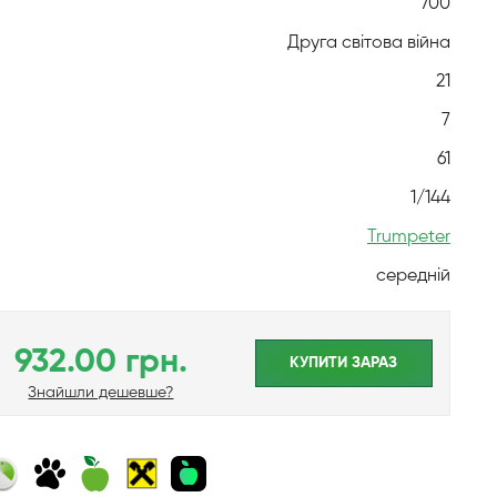
700
Друга світова війна
21
7
61
1/144
Trumpeter
середній
932.00 грн.
КУПИТИ ЗАРАЗ
Знайшли дешевше?