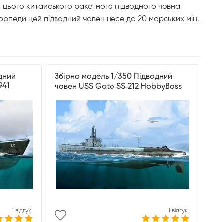
я цього китайського ракетного підводного човна
орпеди цей підводний човен несе до 20 морських мін.
дний
Збірна модель 1/350 Підводний
941
човен USS Gato SS‑212 HobbyBoss
HB83524
1 відгук
1 відгук