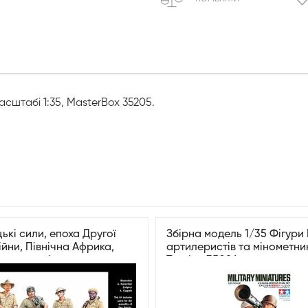
сштабі 1:35, MasterBox 35205.
кі сили, епоха Другої
Збірна модель 1/35 Фігури
війни, Північна Африка,
артилеристів та мінометн
в у пустелі»
Tamiya 35086