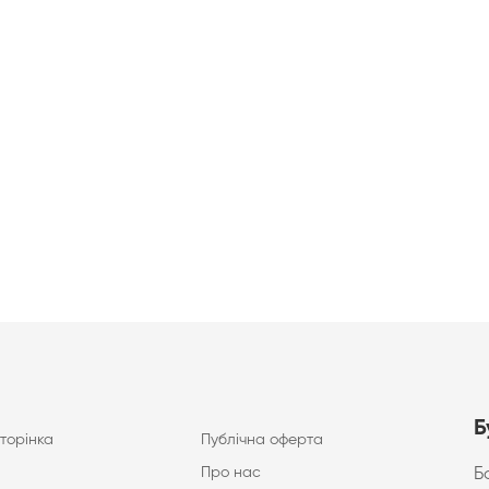
Б
торінка
Публічна оферта
Про нас
Б