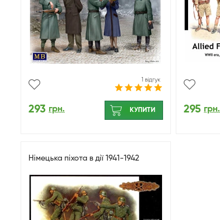
1 відгук
293
295
грн.
грн.
КУПИТИ
Німецька піхота в дії 1941-1942