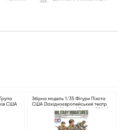
 Група
Збірна модель 1/35 Фігури Піхота
иків США
США (Західноєвропейський театр
бойових дій) (8 фігур) Tamiya 35048