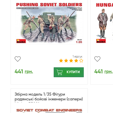
1 відгук
441
441
грн.
грн.
КУПИТИ
Збірна модель 1/35 Фігури
радянські бойові інженери (сапери)
Miniart 35091