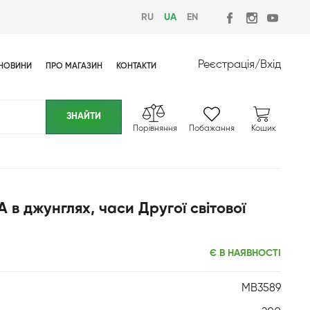
RU
UA
EN
Реєстрація
/
Вхід
НОВИНИ
ПРО МАГАЗИН
КОНТАКТИ
Порівняння
Побажання
Кошик
в джунглях, часи Другої світової
Є В НАЯВНОСТІ
MB3589