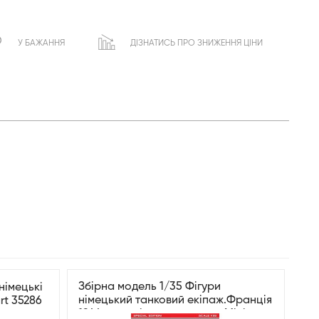
У БАЖАННЯ
ДІЗНАТИСЬ ПРО ЗНИЖЕННЯ ЦІНИ
Збірна модель 1/35 Фігури
німецькі
німецький танковий екіпаж.Франція
rt 35286
1944р. спеціальне видання Miniart