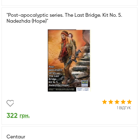
"Pоst-apocalyptic series. The Last Bridge. Kit No. 5.
Nadezhda (Hope)"
1 ВІДГУК
322
грн.
Centaur