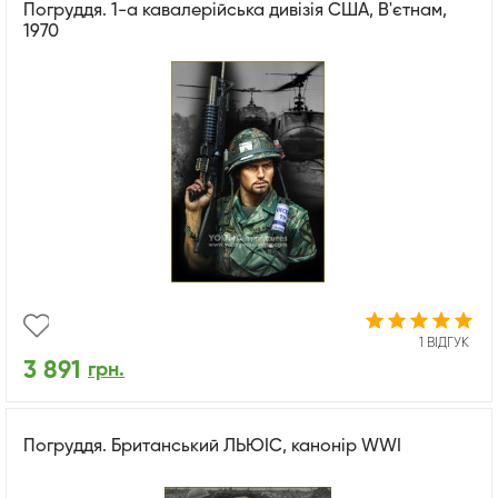
Погруддя. 1-а кавалерійська дивізія США, В'єтнам,
1970
1 ВІДГУК
3 891
грн.
Погруддя. Британський ЛЬЮІС, канонір WWI