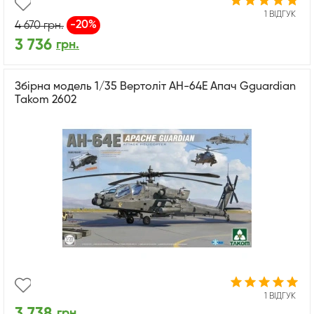
1 ВІДГУК
-20%
4 670
грн.
3 736
грн.
Збірна модель 1/35 Вертоліт AH-64E Апач Gguardian
Takom 2602
1 ВІДГУК
3 738
грн.