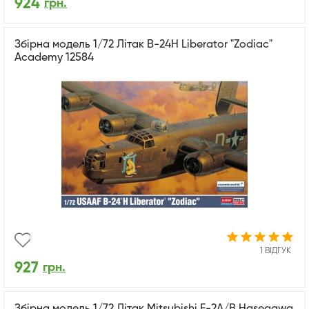
924
грн.
Збірна модель 1/72 Літак B-24H Liberator "Zodiac"
Academy 12584
1 ВІДГУК
927
грн.
Збірна модель 1/72 Літак Mitsubishi F-2A/B Hasegawa