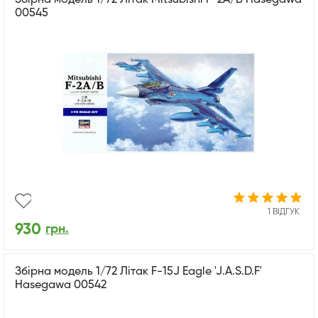
00545
1 ВІДГУК
930
грн.
Збірна модель 1/72 Літак F-15J Eagle 'J.A.S.D.F'
Hasegawa 00542