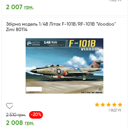
1 ВІДГУК
2 007
грн.
Збірна модель 1/48 Літак F-101B/RF-101B "Voodoo"
Zimi 80114
1 ВІДГУК
-20%
2 510
грн.
2 008
грн.