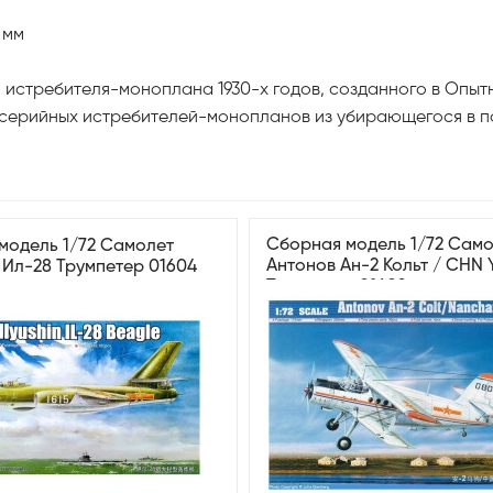
 мм
о истребителя-моноплана 1930-х годов, созданного в Опы
е серийных истребителей-монопланов из убирающегося в п
Сборная модель 1/72 Сам
модель 1/72 Самолет
Антонов Ан-2 Кольт / CHN 
Ил-28 Трумпетер 01604
Трумпетер 01602