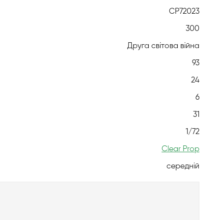
CP72023
300
Друга світова війна
93
24
6
31
1/72
Clear Prop
середній