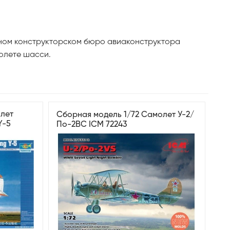
тном конструкторском бюро авиаконструктора
олете шасси.
олет
Сборная модель 1/72 Самолет У-2/
Y-5
По-2ВС ICM 72243